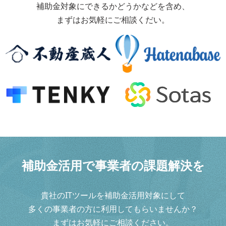
補助金対象にできるかどうかなどを含め、
まずはお気軽にご相談くだい。
補
助
金
活
用
で
事
業
者
の
課
題
解
決
を
貴社のITツールを補助金活用対象にして
多くの事業者の方に利用してもらいませんか？
まずはお気軽にご相談ください。