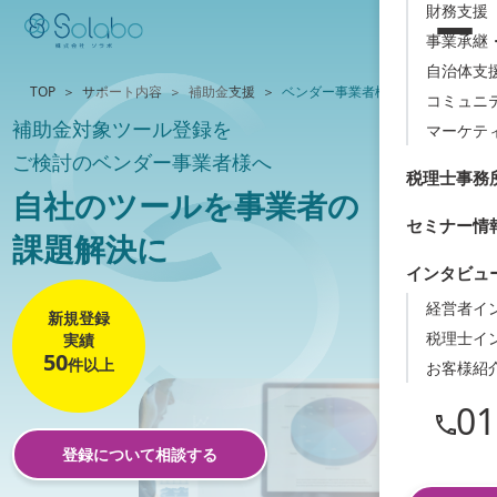
財務支援（
事業承継
自治体支
TOP
サポート内容
補助金支援
ベンダー事業者様
コミュニ
補助金対象ツール登録を
マーケテ
ご検討のベンダー事業者様へ
税理士事務
自社のツールを事業者の
セミナー情
課題解決に
インタビュ
経営者イ
新規登録
税理士イ
実績
50
件以上
お客様紹
01
登録について相談する