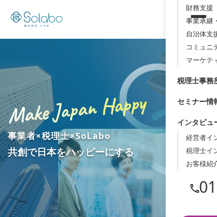
財務支援（
事業承継
自治体支
コミュニ
マーケテ
税理士事務
セミナー情
インタビュ
事業者×税理士×SoLabo
経営者イ
共創で日本をハッピーにする
税理士イ
お客様紹
01