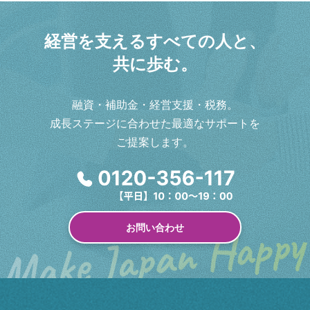
経
営
を
支
え
る
す
べ
て
の
人
と
、
共
に
歩
む
。
融資・補助金・経営支援・税務。
成長ステージに合わせた最適なサポートを
ご提案します。
お問い合わせ