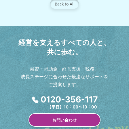
Back to All
経
営
を
支
え
る
す
べ
て
の
人
と
、
共
に
歩
む
。
融資・補助金・経営支援・税務。
成長ステージに合わせた最適なサポートを
ご提案します。
お問い合わせ