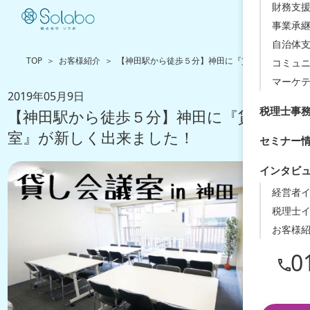
財務支援
事業承
自治体
TOP
お客様紹介
【神田駅から徒歩５分】神田に『貸し会議室』が新
コミュ
マーケ
2019年05月9日
税理士事
【神田駅から徒歩５分】神田に『貸し会議
室』が新しく出来ました！
セミナー
インタビ
経営者
税理士
お客様
0