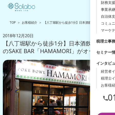
財務支援
事業承
自治体
TOP
お客様紹介
【八丁堀駅から徒歩1分】日本酒飲み放題のSAKE BA
コミュ
マーケ
2018年12月20日
税理士事
【八丁堀駅から徒歩1分】日本酒飲み放題
のSAKE BAR「HAMAMORI」がオープン！
セミナー
インタビ
経営者
税理士
お客様
0