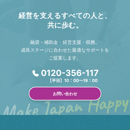
経
営
を
支
え
る
す
べ
て
の
人
と
、
共
に
歩
む
。
融資・補助金・経営支援・税務。
成長ステージに合わせた最適なサポートを
ご提案します。
お問い合わせ