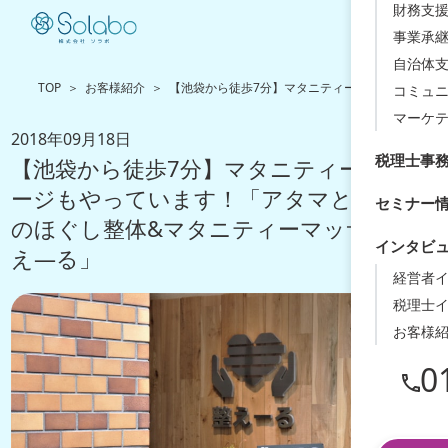
財務支援
事業承
自治体
TOP
お客様紹介
【池袋から徒歩7分】マタニティーマッサージもや
コミュ
マーケ
2018年09月18日
税理士事
【池袋から徒歩7分】マタニティーマッサ
ージもやっています！「アタマとカラダ
セミナー
のほぐし整体&マタニティーマッサージ整
インタビ
え―る」
経営者
税理士
お客様
0