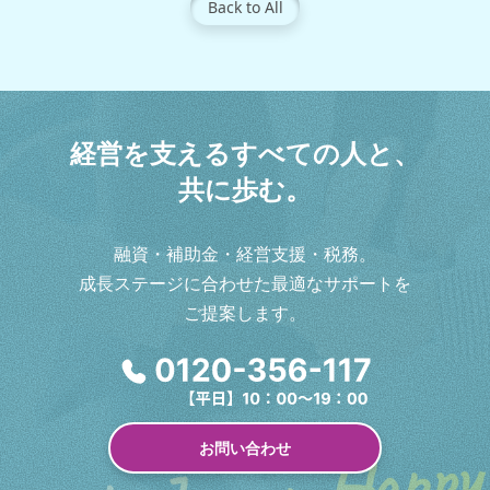
Back to All
経
営
を
支
え
る
す
べ
て
の
人
と
、
共
に
歩
む
。
融資・補助金・経営支援・税務。
成長ステージに合わせた最適なサポートを
ご提案します。
お問い合わせ