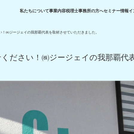
私たちについて
事業内容
税理士事務所の方へ
セミナー情報
イ
い！㈱ジージェイの我那覇代表を取材させていただきました。
せください！㈱ジージェイの我那覇代