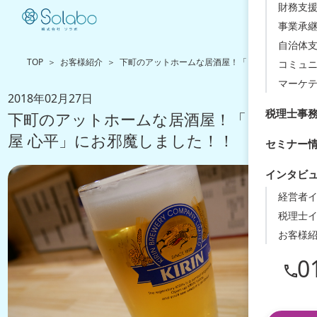
財務支援
事業承
自治体
TOP
お客様紹介
下町のアットホームな居酒屋！「まつば屋 心平」
コミュ
マーケ
2018年02月27日
税理士事
下町のアットホームな居酒屋！「まつば
屋 心平」にお邪魔しました！！
セミナー
インタビ
経営者
税理士
お客様
0