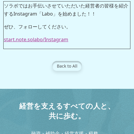
ソラボではお手伝いさせていただいた経営者の皆様を紹介
するInstagram「Labo」を始めました！！
ぜひ、フォローしてください。
start.note.solabo/Instagram
Back to All
経
営
を
支
え
る
す
べ
て
の
人
と
、
共
に
歩
む
。
融資・補助金・経営支援・税務。