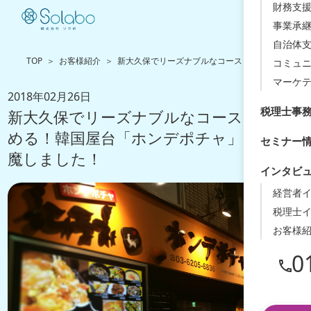
財務支援
事業承
自治体
TOP
お客様紹介
新大久保でリーズナブルなコースも楽しめる！韓国
コミュ
マーケ
2018年02月26日
税理士事
新大久保でリーズナブルなコースも楽し
める！韓国屋台「ホンデポチャ」にお邪
セミナー
魔しました！
インタビ
経営者
税理士
お客様
0