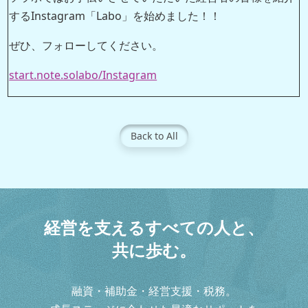
するInstagram「Labo」を始めました！！
ぜひ、フォローしてください。
start.note.solabo/Instagram
Back to All
経
営
を
支
え
る
す
べ
て
の
人
と
、
共
に
歩
む
。
融資・補助金・経営支援・税務。