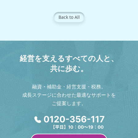
Back to All
経
営
を
支
え
る
す
べ
て
の
人
と
、
共
に
歩
む
。
融資・補助金・経営支援・税務。
成長ステージに合わせた最適なサポートを
ご提案します。