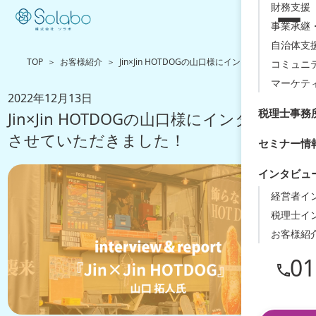
財務支援（
事業承継
自治体支
TOP
お客様紹介
Jin×Jin HOTDOGの山口様にインタビューさせて
コミュニ
マーケテ
2022年12月13日
税理士事務
Jin×Jin HOTDOGの山口様にインタビュー
させていただきました！
セミナー情
インタビュ
経営者イ
税理士イ
お客様紹
01