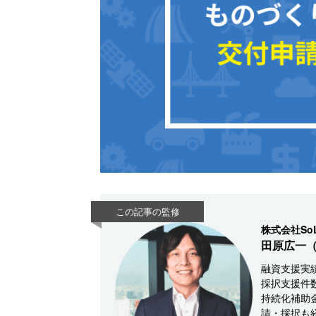
この記事の監修
株式会社So
田原広一（
融資支援実績
採択支援件
持続化補助
請・採択も