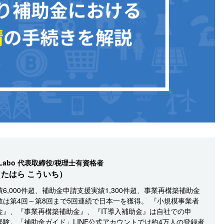
Labo 代表取締役/税理士有資格者
たはら こういち）
6,000件超、補助金申請支援実績1,300件超、事業再構築補助金
数は第4回～第8回まで5回連続で日本一を獲得。 『小規模事業者
金』、『事業再構築補助金』、『IT導入補助金』は自社での申
経験。「補助金ガイド」LINE公式アカウントでは約4万人の登録者