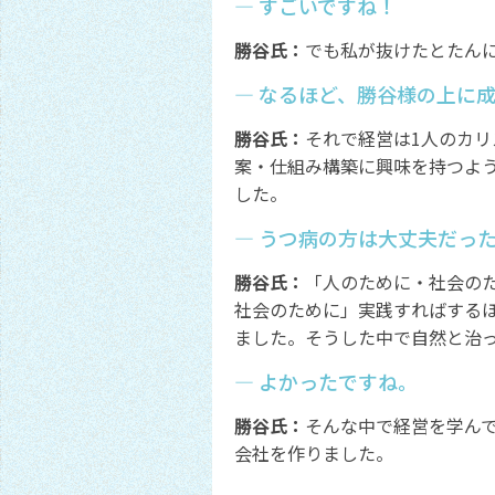
― すごいですね！
勝谷氏：
でも私が抜けたとたん
― なるほど、勝谷様の上に
勝谷氏：
それで経営は1人のカ
案・仕組み構築に興味を持つよ
した。
― うつ病の方は大丈夫だっ
勝谷氏：
「人のために・社会の
社会のために」実践すればする
ました。そうした中で自然と治
― よかったですね。
勝谷氏：
そんな中で経営を学ん
会社を作りました。