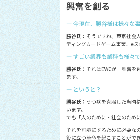
興奮を創る
― 今現在、勝谷様は様々な
勝谷氏：
そうですね。東京社会
ディングカードゲーム事業、eス
― すごい業界も業種も様々
勝谷氏：
それはEWCが「興奮
ます。
― というと？
勝谷氏：
うつ病を克服した当時
います。
でも「人のために・社会のため
それを可能にするために必要な
役に立つ革命を起こすことがで