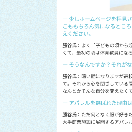
― 少しホームページを拝見
こももちろん気になるところ
えください。
勝谷氏：
よく「子どもの頃から
くて、最初の頃は体育教員にな
― そうなんですか？それが
勝谷氏：
暗い話になりますが高
て。それから心を閉ざしている
なんとかそんな自分を変えたく
― アパレルを選ばれた理由
勝谷氏：
ただ何となく服が好き
大手商業施設に展開するアパレル