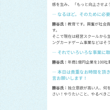
感を生み、 「もっと向上させよ
― なるほど。そのために必
勝谷氏：
教育です。興奮が社会
す。
そこで現在は経営スクールから
ングカードゲーム事業などはそ
― それでいろいろな事業に
勝谷氏：
年商1億円企業を100
― 本日は貴重なお時間を頂
言お願いします！
勝谷氏：
独立意欲が高い人、何
さい！やりたいこと、やるべき