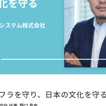
フラを守り、日本の文化を守
会社
代表
野口 真史