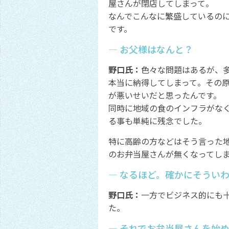
屋さんが閉店してしまって。
なんでこんなに繁盛しているの
です。
― お父様はなんと？
野口氏：
色々な問題はあるが、
本当に納得してしまって。その
が悪いせいだと思ったんです。
同時に地域の食のインフラがな
る事も単純に残念でした。
特に高齢の方などはそう言った
のお弁当屋さんが無くなってし
― なるほど。確かにそうい
野口氏：
一方でビジネス的にも
た。
― それでお弁当屋さんを始