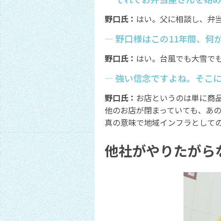
野口氏：
はい。父に相談し、弁
― 野口様はこの11年間、
野口氏：
はい。台風でも大雪で
― 強い信念ですよね。そこ
野口氏：
お店というのは単に商
他のお店が閉まっていても、あ
真の意味で地域インフラとして
他社がやりたがら