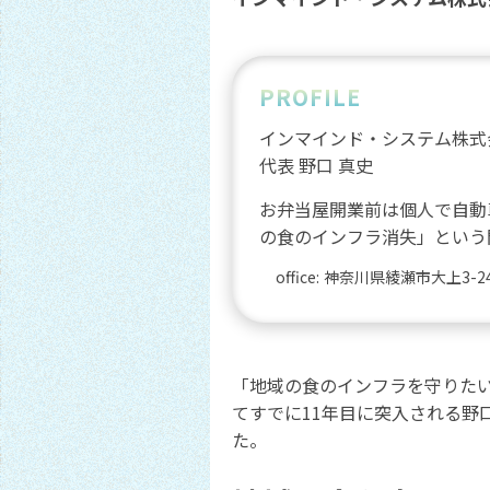
PROFILE
インマインド・システム株式
代表
野口 真史
お弁当屋開業前は個人で自動
の食のインフラ消失」という
office:
神奈川県綾瀬市大上3-24
「地域の食のインフラを守りた
てすでに11年目に突入される
た。